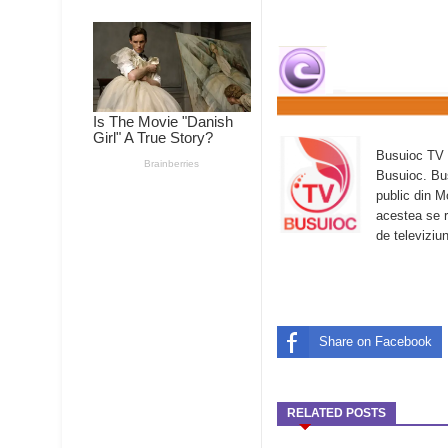
Busuioc TV 
Busuioc. Bus
public din M
acestea se r
de televiziu
Share on Facebook
RELATED POSTS