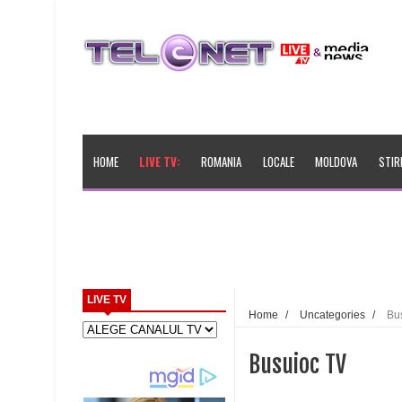
HOME
LIVE TV:
ROMANIA
LOCALE
MOLDOVA
STIR
LIVE TV
Home
/
Uncategories
/
Bu
Busuioc TV