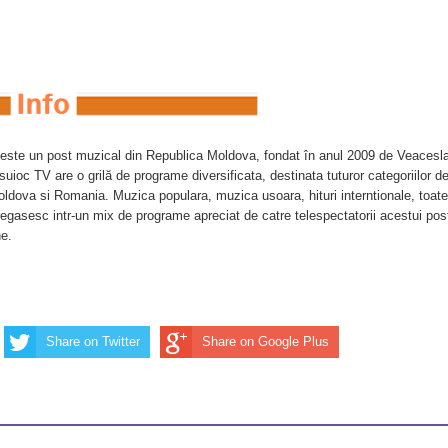
este un post muzical din Republica Moldova, fondat în anul 2009 de Veacesl
uioc TV are o grilă de programe diversificata, destinata tuturor categoriilor d
oldova si Romania. Muzica populara, muzica usoara, hituri interntionale, toate
egasesc intr-un mix de programe apreciat de catre telespectatorii acestui pos
ne.
Share on Twitter
Share on Google Plus