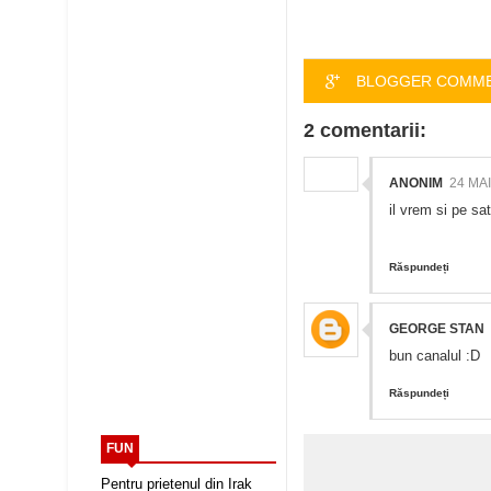
BLOGGER COMM
2 comentarii:
ANONIM
24 MAI
il vrem si pe sat
Răspundeți
GEORGE STAN
bun canalul :D
Răspundeți
FUN
Pentru prietenul din Irak