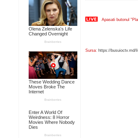
Apasati butonul "Pl
Sursa:
https://busuioctv.md/l