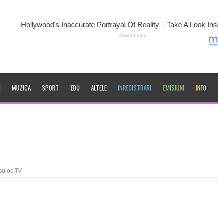
I
MUZICA
SPORT
EDU
ALTELE
INREGISTRARI
EMISIUNI
INFO
suioc TV