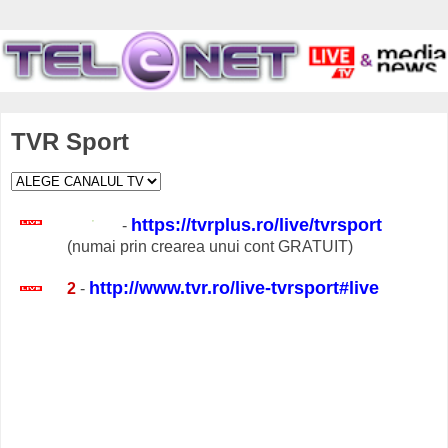
TVR Sport
https://tvrplus.ro/live/tvrsport
-
(numai prin crearea unui cont GRATUIT)
http://www.tvr.ro/live-tvrsport#live
2
-