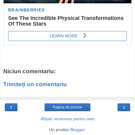
Niciun comentariu:
Trimiteți un comentariu
‹
›
Pagina de pornire
Afișați versiunea pentru web
Un produs
Blogger
.