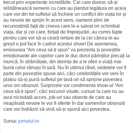
trecut prin experiențe incredibile. Cei care doresc să-și
reîntâlnească semenii cu care au pierdut legătura ori aceia
care vor din tot sufletul să încheie un conflict din viața lor și
au nevoie de sprijin în acest sens, oamenii plini de
recunoștință față de cineva care le-a salvat ori schimbat
viața, dar și cei care, forțați de împrejurări, au comis fapte
pentru care vor să-și ceară iertare de la cei cărora le-au
greșit o pot face în cadrul acestui show! De asemenea,
emisiunea “Am ceva să-ți spun” va prezenta și poveștile
emoționante ale copiilor care le duc dorul părinților plecați la
muncă, în străinătate, din dorința de a le oferi o viață mai
bună celor rămași în țară. Nu în ultimul rând, vedetele vor fi
parte din poveștile spuse aici, căci celebritățile vor veni în
platou să-și pună sufletul pe tavă ori să sprijine povestea
unui om obișnuit. Surprizele vor condimenta show-ul “Am
ceva să-ți spun”, căci excursii visate, cursuri la care nu au
avut niciodată acces, job-uri sau obiecte de care au
neapărată nevoie le vor fi oferite în dar oamenilor obișnuiți
care vor îndrăzni să vină să-și spună aici povestea.
Sursa:
jurnalul.ro