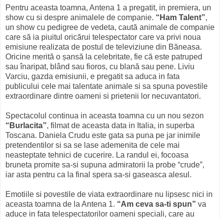
Pentru aceasta toamna, Antena 1 a pregatit, in premiera, un
show cu si despre animalele de companie.
“Ham Talent”
,
un show cu pedigree de vedeta, caută animale de companie
care să ia piuitul oricărui telespectator care va privi noua
emisiune realizata de postul de televiziune din Băneasa.
Oricine merită o șansă la celebritate, fie că este patruped
sau înaripat, blând sau fioros, cu blană sau pene. Liviu
Varciu, gazda emisiunii, e pregatit sa aduca in fata
publicului cele mai talentate animale si sa spuna povestile
extraordinare dintre oameni si prietenii lor necuvantatori.
Spectacolul continua in aceasta toamna cu un nou sezon
“Burlacita”
, filmat de aceasta data in Italia, in superba
Toscana. Daniela Crudu este gata sa puna pe jar inimile
pretendentilor si sa se lase ademenita de cele mai
neasteptate tehnici de cucerire. La randul ei, focoasa
bruneta promite sa-si supuna admiratorii la probe “crude”,
iar asta pentru ca la final spera sa-si gaseasca alesul.
Emotiile si povestile de viata extraordinare nu lipsesc nici in
aceasta toamna de la Antena 1.
“Am ceva sa-ti spun”
va
aduce in fata telespectatorilor oameni speciali, care au