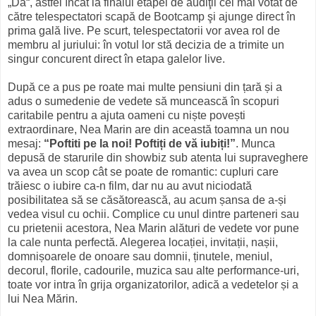
„Da“, astfel încât la finalul etapei de audiţii cel mai votat de
către telespectatori scapă de Bootcamp şi ajunge direct în
prima gală live. Pe scurt, telespectatorii vor avea rol de
membru al juriului: în votul lor stă decizia de a trimite un
singur concurent direct în etapa galelor live.
După ce a pus pe roate mai multe pensiuni din țară și a
adus o sumedenie de vedete să muncească în scopuri
caritabile pentru a ajuta oameni cu niște povești
extraordinare, Nea Marin are din această toamna un nou
mesaj:
“Poftiti pe la noi! Poftiți de vă iubiți!”
. Munca
depusă de starurile din showbiz sub atenta lui supraveghere
va avea un scop cât se poate de romantic: cupluri care
trăiesc o iubire ca-n film, dar nu au avut niciodată
posibilitatea să se căsătorească, au acum șansa de a-și
vedea visul cu ochii. Complice cu unul dintre parteneri sau
cu prietenii acestora, Nea Marin alături de vedete vor pune
la cale nunta perfectă. Alegerea locației, invitații, nașii,
domnișoarele de onoare sau domnii, ținutele, meniul,
decorul, florile, cadourile, muzica sau alte performance-uri,
toate vor intra în grija organizatorilor, adică a vedetelor și a
lui Nea Mărin.