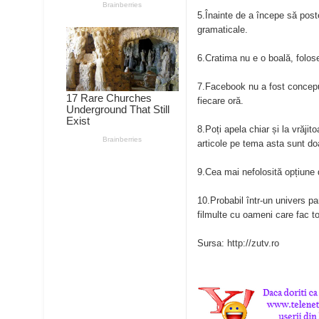
5.Înainte de a începe să post
gramaticale.
6.Cratima nu e o boală, folos
7.Facebook nu a fost concepu
fiecare oră.
8.Poți apela chiar și la vrăjit
articole pe tema asta sunt doa
9.Cea mai nefolosită opțiune
10.Probabil într-un univers p
filmulte cu oameni care fac tot
Sursa:
http://zutv.ro