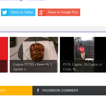
Share on Twitter
Share on Google Plus
r
Galerie FOTO - Farse de 1
FUN: Caprio, Di Caprio si
Aprilie l...
Cristi, B...
FACEBOOK COMMENT
ENT