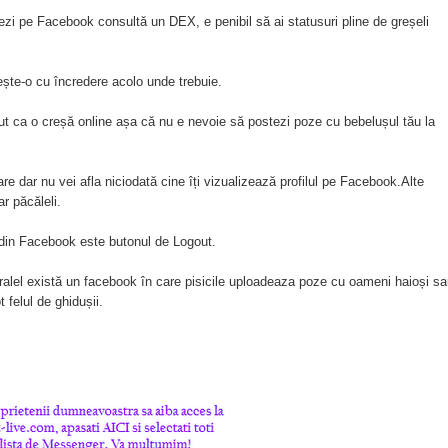
ezi pe Facebook consultă un DEX, e penibil să ai statusuri pline de greșeli
ește-o cu încredere acolo unde trebuie.
t ca o creșă online așa că nu e nevoie să postezi poze cu bebelușul tău la
oare dar nu vei afla niciodată cine îți vizualizează profilul pe Facebook.Alte
r păcăleli.
 din Facebook este butonul de Logout.
aralel există un facebook în care pisicile uploadeaza poze cu oameni haioși s
 felul de ghidușii.