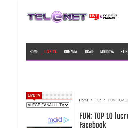
HOME
LIVE TV:
ROMANIA
LOCALE
MOLDOVA
STIR
LIVE TV
Home
/
Fun
/
FUN: TOP 10
FUN: TOP 10 lucr
Facebook