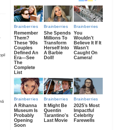
e
opil
ână