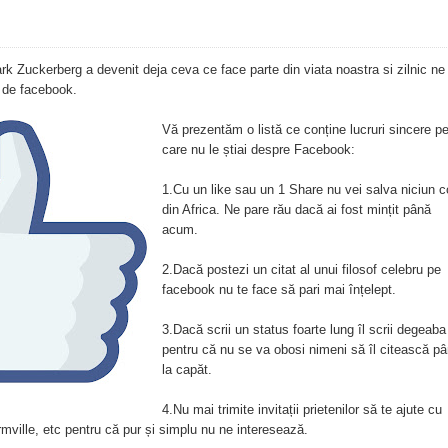
k Zuckerberg a devenit deja ceva ce face parte din viata noastra si zilnic ne
 de facebook.
Vă prezentăm o listă ce conține lucruri sincere p
care nu le știai despre Facebook:
1.Cu un like sau un 1 Share nu vei salva niciun c
din Africa. Ne pare rău dacă ai fost mințit până
acum.
2.Dacă postezi un citat al unui filosof celebru pe
facebook nu te face să pari mai înțelept.
3.Dacă scrii un status foarte lung îl scrii degeaba
pentru că nu se va obosi nimeni să îl citească p
la capăt.
4.Nu mai trimite invitații prietenilor să te ajute cu
mville, etc pentru că pur și simplu nu ne interesează.