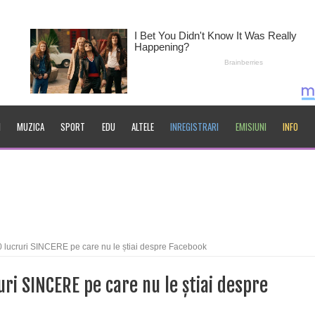
I
MUZICA
SPORT
EDU
ALTELE
INREGISTRARI
EMISIUNI
INFO
 lucruri SINCERE pe care nu le știai despre Facebook
uri SINCERE pe care nu le știai despre