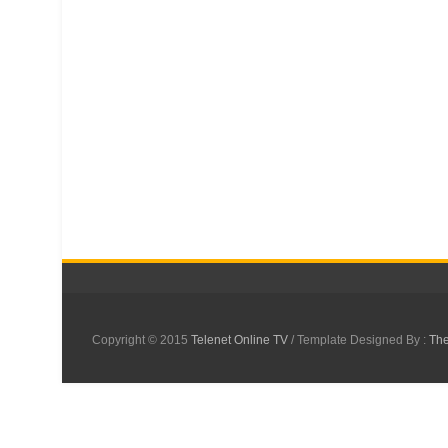
Copyright © 2015
Telenet Online TV
/ Template Designed By :
Th