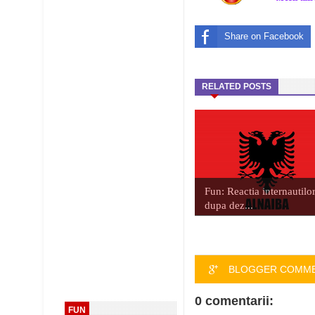
Share on Facebook
RELATED POSTS
Fun: Reactia internautilo
dupa dez...
BLOGGER COMM
0 comentarii:
FUN