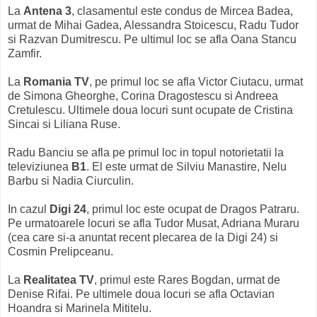
La
Antena 3
, clasamentul este condus de Mircea Badea,
urmat de Mihai Gadea, Alessandra Stoicescu, Radu Tudor
si Razvan Dumitrescu. Pe ultimul loc se afla Oana Stancu
Zamfir.
La
Romania TV
, pe primul loc se afla Victor Ciutacu, urmat
de Simona Gheorghe, Corina Dragostescu si Andreea
Cretulescu. Ultimele doua locuri sunt ocupate de Cristina
Sincai si Liliana Ruse.
Radu Banciu se afla pe primul loc in topul notorietatii la
televiziunea
B1
. El este urmat de Silviu Manastire, Nelu
Barbu si Nadia Ciurculin.
In cazul
Digi 24
, primul loc este ocupat de Dragos Patraru.
Pe urmatoarele locuri se afla Tudor Musat, Adriana Muraru
(cea care si-a anuntat recent plecarea de la Digi 24) si
Cosmin Prelipceanu.
La
Realitatea TV
, primul este Rares Bogdan, urmat de
Denise Rifai. Pe ultimele doua locuri se afla Octavian
Hoandra si Marinela Mititelu.