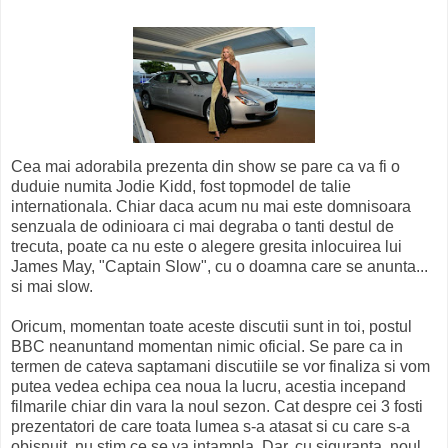
Cea mai adorabila prezenta din show se pare ca va fi o
duduie numita Jodie Kidd, fost topmodel de talie
internationala. Chiar daca acum nu mai este domnisoara
senzuala de odinioara ci mai degraba o tanti destul de
trecuta, poate ca nu este o alegere gresita inlocuirea lui
James May, "Captain Slow", cu o doamna care se anunta...
si mai slow.
Oricum, momentan toate aceste discutii sunt in toi, postul
BBC neanuntand momentan nimic oficial. Se pare ca in
termen de cateva saptamani discutiile se vor finaliza si vom
putea vedea echipa cea noua la lucru, acestia incepand
filmarile chiar din vara la noul sezon. Cat despre cei 3 fosti
prezentatori de care toata lumea s-a atasat si cu care s-a
obisnuit, nu stim ce se va intampla. Dar, cu siguranta, noul