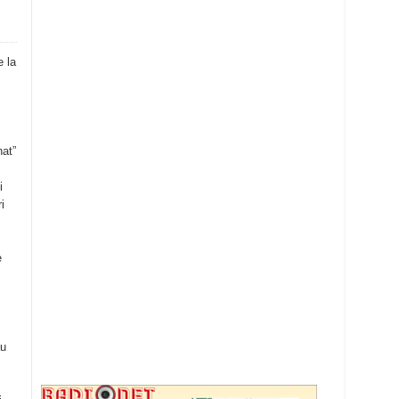
e la
nat”
i
i
e
au