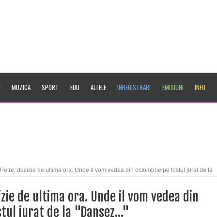
I
MUZICA
SPORT
EDU
ALTELE
INREGISTRARI
EMISIUNI
INFO
Petre, decizie de ultima ora. Unde il vom vedea din octombrie pe fostul jurat de la
izie de ultima ora. Unde il vom vedea din
tul jurat de la "Dansez..."