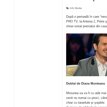
Info Media
După o perioadă în care “nesuf
PRO TV, la Antena 1, Petre şi
show sistat prematur din cauz
Dublat de Diana Munteanu
Misiunea sa va fi cu atât mai 
venit nu numai cu pisici, câini
chiar cu tarantule şi şopârle.