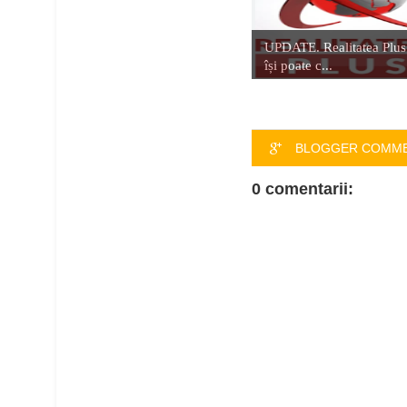
UPDATE. Realitatea Plus
își poate c...
BLOGGER COMM
0 comentarii: