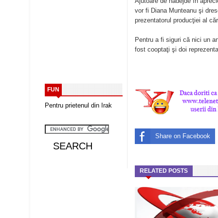
Ajutoare de nădejde în aprecie
vor fi Diana Munteanu şi dreso
prezentatorul producţiei al că
Pentru a fi siguri că nici un 
fost cooptaţi şi doi reprezent
FUN
Pentru prietenul din Irak
Share on Facebook
RELATED POSTS