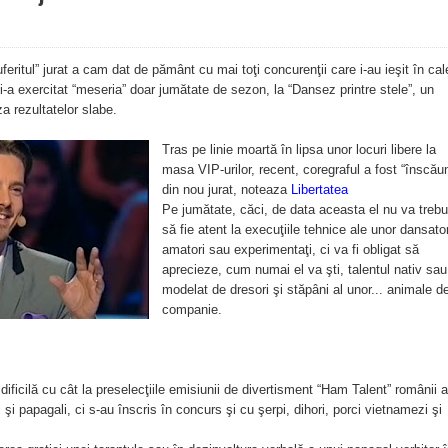
eritul” jurat a cam dat de pământ cu mai toţi concurenţii care i-au ieşit în cal
-a exercitat “meseria” doar jumătate de sezon, la “Dansez printre stele”, un
a rezultatelor slabe.
Tras pe linie moartă în lipsa unor locuri libere la
masa VIP-urilor, recent, coregraful a fost “înscău
din nou jurat, noteaza
Libertatea
Pe jumătate, căci, de data aceasta el nu va trebu
să fie atent la execuţiile tehnice ale unor dansator
amatori sau experimentaţi, ci va fi obligat să
aprecieze, cum numai el va şti, talentul nativ sau
modelat de dresori şi stăpâni al unor... animale d
companie.
dificilă cu cât la preselecţiile emisiunii de divertisment “Ham Talent” românii 
 şi papagali, ci s-au înscris în concurs şi cu şerpi, dihori, porci vietnamezi şi