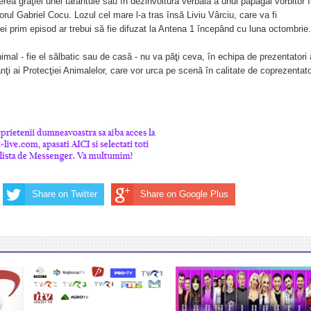
rea graţiei unei tarantule sau în dezinvoltura verbală a unui papagal vorbitor î
rul Gabriel Cocu. Lozul cel mare l-a tras însă Liviu Vârciu, care va fi
rei prim episod ar trebui să fie difuzat la Antena 1 începând cu luna octombrie.
animal - fie el sălbatic sau de casă - nu va păţi ceva, în echipa de prezentatori
anţi ai Protecţiei Animalelor, care vor urca pe scenă în calitate de coprezentato
Share on Twitter
Share on Google Plus