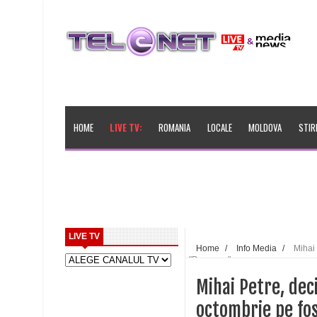
HOME
LIVE TV:
ROMANIA
LOCALE
MOLDOVA
STIR
LIVE TV
Home
/
Info Media
/
Mihai 
"Dansez..."
Mihai Petre, dec
octombrie pe fos