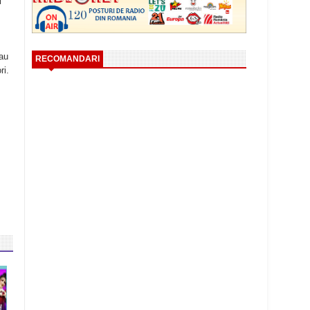
i
 au
RECOMANDARI
ri.