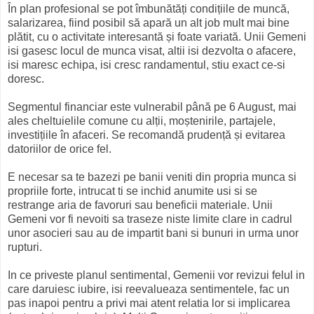
În plan profesional se pot îmbunătăți condițiile de muncă,
salarizarea, fiind posibil să apară un alt job mult mai bine
plătit, cu o activitate interesantă și foate variată. Unii Gemeni
isi gasesc locul de munca visat, altii isi dezvolta o afacere,
isi maresc echipa, isi cresc randamentul, stiu exact ce-si
doresc.
Segmentul financiar este vulnerabil până pe 6 August, mai
ales cheltuielile comune cu alții, moștenirile, partajele,
investițiile în afaceri. Se recomandă prudență și evitarea
datoriilor de orice fel.
E necesar sa te bazezi pe banii veniti din propria munca si
propriile forte, intrucat ti se inchid anumite usi si se
restrange aria de favoruri sau beneficii materiale. Unii
Gemeni vor fi nevoiti sa traseze niste limite clare in cadrul
unor asocieri sau au de impartit bani si bunuri in urma unor
rupturi.
In ce priveste planul sentimental, Gemenii vor revizui felul in
care daruiesc iubire, isi reevalueaza sentimentele, fac un
pas inapoi pentru a privi mai atent relatia lor si implicarea