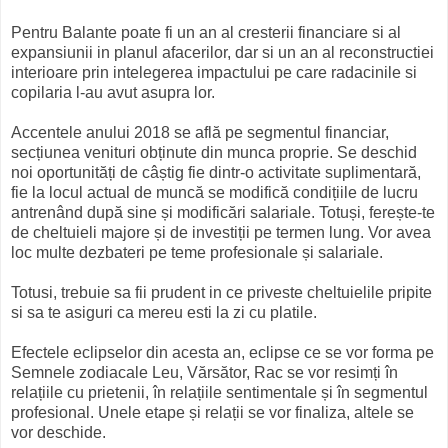
Pentru Balante poate fi un an al cresterii financiare si al
expansiunii in planul afacerilor, dar si un an al reconstructiei
interioare prin intelegerea impactului pe care radacinile si
copilaria l-au avut asupra lor.
Accentele anului 2018 se află pe segmentul financiar,
secțiunea venituri obținute din munca proprie. Se deschid
noi oportunități de câștig fie dintr-o activitate suplimentară,
fie la locul actual de muncă se modifică condițiile de lucru
antrenând după sine și modificări salariale. Totuși, ferește-te
de cheltuieli majore și de investiții pe termen lung. Vor avea
loc multe dezbateri pe teme profesionale și salariale.
Totusi, trebuie sa fii prudent in ce priveste cheltuielile pripite
si sa te asiguri ca mereu esti la zi cu platile.
Efectele eclipselor din acesta an, eclipse ce se vor forma pe
Semnele zodiacale Leu, Vărsător, Rac se vor resimți în
relațiile cu prietenii, în relațiile sentimentale și în segmentul
profesional. Unele etape și relații se vor finaliza, altele se
vor deschide.