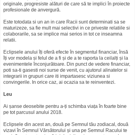
originale, progresiste alături de care să te implici în proiecte
profesionale de anvergură.
Este totodata si un an in care Racii sunt determinati sa se
maturizeze, sa fie mult mai selectivi in ce priveste relatiile si
colaborarile, sa se implice mai serios in tot ce inseamna
relatii.
Eclipsele anului îți oferă efecte în segmentul financiar, însă
îți vor modela și felul de a fi și de a te raporta la ceilalți și la
evenimentele înconjurătoare. Din punct de vedere financiar,
poti sa-ti gasesti noi surse de venit, cu ajutorul alinatelor si
integrarii in grupuri care iti impartasesc viziunea si
convingerile. In orice caz, ai ocazia sa te reinventezi.
Leu
Ai șanse deosebite pentru a-ți schimba viața în foarte bine
pe tot parcusul anului 2018.
Eclipsele din acest an, două pe Semnul tău zodiacal, două
vizavi în Semnul Vărsătorului și una pe Semnul Racului te