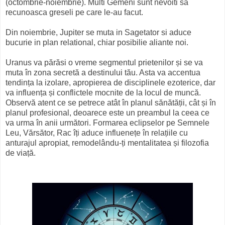
(octombrie-noiembrie). Multi Gemeni sunt nevoiti sa
recunoasca greseli pe care le-au facut.
Din noiembrie, Jupiter se muta in Sagetator si aduce
bucurie in plan relational, chiar posibilie aliante noi.
Uranus va părăsi o vreme segmentul prietenilor și se va
muta în zona secretă a destinului tău. Asta va accentua
tendința la izolare, apropierea de disciplinele ezoterice, dar
va influența și conflictele mocnite de la locul de muncă.
Observă atent ce se petrece atât în planul sănătății, cât și în
planul profesional, deoarece este un preambul la ceea ce
va urma în anii următori. Formarea eclipselor pe Semnele
Leu, Vărsător, Rac îți aduce influenețe în relațiile cu
anturajul apropiat, remodelându-ți mentalitatea și filozofia
de viață.