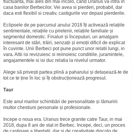
fluctuanta, mai ales din mai incolo, cand Uranus va intra in
casa banilor Berbecilor. Vei avea si pierderi, probabil, dar
daca esti flexibil si creativ, castigurile vor depasi pierderile.
Eclipsele de pe parcursul anului 2018 îți activează relațiile
sentimentale, relațiile cu prietenii, relațiile familiale și
segmentul domestic. Finaluri și începuturi, un amalgam
interesant de stări, trăiri, senzații și emoții dificil de explicat
în cuvinte. Unii Berbeci pot pune punct unor relatii lungi, in
vara. Altii isi revizuiesc si reiinoiesc conditiile, juramintele,
angajamentele si isi duc relatia la nivelul urmator.
Alege să privești partea plină a paharului și detașează-te de
tot ce te ține în loc și îți obstrucționează progresul.
Taur
Este anul marilor schimbări de personalitate și lămuririi
multor chestiuni personale și profesionale.
Incepe o noua era. Uranus trece granite catre Taur, in mai
2018, dupa 8 ani de stat in Berbec. Incepe, deci, un proces
de castigare a libertatii, dar si de creativitate dincolo de