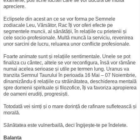
examene, poti scrie lucrari care se vor bucura de multa
apreciere.
Eclipsele din acest an ce se vor forma pe Semnele
zodiacale Leu, Vărsător, Rac îți vor oferi efecte pe
segmentele muncii, al sănătății, în relațiile cu prietenii și
cele socio-profesionale. Multă muncă la serviciu, revenirea
unor sarcini de lucru, reluarea unor conflicte profesionale.
Foarte animate sunt și relațiile sentimentale. Unele se pot
finaliza cu cântec, altele se vor reconfigura, însă vor rămâne
numai acelea serioase și utile pe termen lung. Uranus va
tranzita Semnul Taurului în perioada 16 Mai – 07 Noiembrie,
dinamizându-ți relațiile cu străinătatea, deschiderea mentală
spre domenii spirituale și filozofice, îți va favoriza apropierea
de oameni erudiți, progresiști.
Totodată vei simți și o mare dorință de rafinare sufletească și
morală.
Sănătatea este vulnerbailă, deci îngijește-te pe îndelete.
Balanta