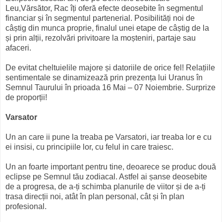
Leu,Vărsător, Rac îți oferă efecte deosebite în segmentul
financiar și în segmentul partenerial. Posibilități noi de
câștig din munca proprie, finalul unei etape de câștig de la
și prin alții, rezolvări privitoare la moșteniri, partaje sau
afaceri.
De evitat cheltuielile majore și datoriile de orice fel! Relațiile
sentimentale se dinamizează prin prezența lui Uranus în
Semnul Taurului în prioada 16 Mai – 07 Noiembrie. Surprize
de proporții!
Varsator
Un an care ii pune la treaba pe Varsatori, iar treaba lor e cu
ei insisi, cu principiile lor, cu felul in care traiesc.
Un an foarte important pentru tine, deoarece se produc două
eclipse pe Semnul tău zodiacal. Astfel ai șanse deosebite
de a progresa, de a-ți schimba planurile de viitor și de a-ți
trasa direcții noi, atât în plan personal, cât și în plan
profesional.