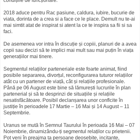
condițiile de funcționare.
2018 aduce pentru Rac pasiune, caldura, iubire, bucurie de
viata, dorinta de a crea si a face ce le place. Demult nu te-ai
mai simtit atat de inspirat si atent la ce te inspira sa fii si sa
faci.
De asemenea vor intra în discuție și copiii, planuri de a avea
copii sau decizi să te implici mai mult sau mai puțin în viața
generațiilor mai tinere.
Segmentul relațiilor parteneriale este foarte animat, fiind
posibile separarea, divorțul, reconfigurarea tuturor relațiilor
atât cu un partener de viață, cât și relațiile profesionale.
Până pe 06 August este bine să lămurești lucrurile în plan
partenerial și să te desprinzi de situațiile și relațiile
nesatisfăcătoare. Posibil declanșarea unor conflcite în
justiție în perioadele 17 Martie – 16 Mai și 14 August – 11
Septembrie.
Uranus se mută în Semnul Taurului în perioada 16 Mai – 07
Noiembrie, dinamizându-ți segmentul relaților cu prietenii.
Pot veni în preajma ta persoane deosebite, incitante,