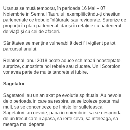
Uranus se mută temporar, în perioada 16 Mai – 07
Noiembrie în Semnul Taurului, exemplificându-ți chestiuni
parteneriale ce trebuie înlăturate sau revigorate. Surprize de
proporții în plan partenerial, dar și în relațiile cu partenerul
de viață și cu cei de afaceri.
Sănătatea se menține vulnerabilă deci fii vigilent pe tot
parcursul anului.
Relational, anul 2018 poate aduce schimbari neasteptate,
surprize, cunostinte noi rebele sau ciudate. Unii Scorpioni
vor avea parte de multa tandrete si iubire.
Sagetator
Sagetatorii au un an axat pe evolutie spirituala. Au nevoie
de o perioada in care sa respire, sa se izoleze poate mai
mult, sa se concentreze pe liniste lor sufleteasca.
Sagetatorii au nevoie, pana in noiembrie, sa se desprinda
de un trecut care ii apasa, sa ierte ceva, sa inteleaga, sa
mearga mai departe.