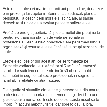
Este unul dintre cei mai importanți ani pentru tine, deoarece
prin prezența lui Jupiter în Semnul tău zodiacal, planeta
belșugului, a deschiderii morale și spirituale, ai șanse
deosebite și unice de a evolua pe toate palierele vieții.
Profită de energia jupiteriană și de tumultul din preajma ta
pentru a-ți trasa noi planuri de viață personală și
profesională. Stabilește-ți obiective clare pe termen lung și
organizează-ți resursele, astel încât să te ocupi rezonabil de
toate.
Efectele eclipselor din acest an, ce se formează pe
Semnele zodiacale Leu, Vărsător și Rac îți influențează
subtil, dar suficient de puternic încât să observi rapid
schimbări în segmentul socio-profesional, în segmentul
familial, în relațiile cu străinătatea.
Dialogurile și situațiile dintre tine și persoanele din anturajul
profesional sunt importante pe termen lung, deci fii prudent
și selectează numai ce îți este de folos. Există riscul să te
implici în acțiuni nepotrivite ție, dar spre folosul altora.