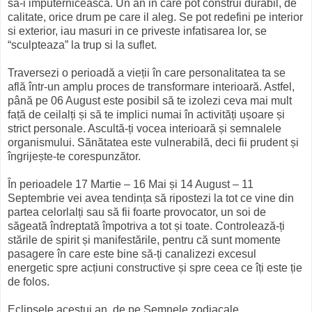
sa-i imputerniceasca. Un an in care pot construi durabil, de
calitate, orice drum pe care il aleg. Se pot redefini pe interior
si exterior, iau masuri in ce priveste infatisarea lor, se
“sculpteaza” la trup si la suflet.
Traversezi o perioadă a vieții în care personalitatea ta se
află într-un amplu proces de transformare interioară. Astfel,
până pe 06 August este posibil să te izolezi ceva mai mult
față de ceilalți și să te implici numai în activități ușoare și
strict personale. Ascultă-ți vocea interioară și semnalele
organismului. Sănătatea este vulnerabilă, deci fii prudent și
îngrijește-te corespunzător.
În perioadele 17 Martie – 16 Mai și 14 August – 11
Septembrie vei avea tendința să ripostezi la tot ce vine din
partea celorlalți sau să fii foarte provocator, un soi de
săgeată îndreptată împotriva a tot și toate. Controlează-ți
stările de spirit și manifestările, pentru că sunt momente
pasagere în care este bine să-ți canalizezi excesul
energetic spre acțiuni constructive și spre ceea ce îți este ție
de folos.
Eclipsele acestui an, de pe Semnele zodiacale