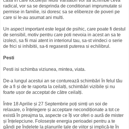
casa în care locuiești! Multi Varsatori vor sa schimbe ceva
radical, vor sa se desprinda de conditionari imprumutate si
permise in familie, isi doresc sa se elibereze de poveri pe
care si le-au asumat ani multi.
Un aspect important este legat de psihic, care poate fi destul
de sensibil, motiv pentru care poti nevoia in acest an sa te
izolezi, sa fii mai atent in interiorul tau, sa-st vindeci o serie
de frici si inhibitii, sa-ti regasesti puterea si echilibrul.
Pesti
Pesti isi schimba viziunea, mintea, viata.
De-a lungul acestui an se conturează schimbări în felul tău
de a fi și de te raporta la ceilalți, schimbări vizibile și nu
foarte ușor de acceptat de către ceilalți.
Între 18 Aprilie și 27 Septembrie poți simți un soi de
relaxare, o înțelegere și acceptare necondiționate a tot ce
există în preajma ta, aspecte ce îți vor oferi o aură de mister
și înțelepciune. Folosește energia perioadei pentru a te
gândi pe îndelete la planurile tale de viitor și implică-te în