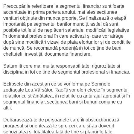
Preocupările referitoare la segmentul financiar sunt foarte
accentuate în prima parte a anului, mai ales secțiunea
venituri obținute din munca proprie. Se finalizează o etapă
importantă pe segmentul banilor munciți, astfel că sunt
posibile tot felul de neplăceri salariale, modificări legislative
în domeniul profesional în care activezi și care vor atrage
după sine modificări vizavi de plata eforturilor și de condițiile
de muncă. Se recomandă prudență în tot ce ține de bani,
cheltuieli, investiții, documente financiare.
Saturn iti cere mai multa responsabilitate, rigurozitate si
disciplina in tot ce tine de segmentul profesional si financiar.
Eclipsele din acest an ce se vor forma pe Semnele
zodiacale Leu,Vărsător, Rac îți vor oferi efecte în segmentul
relațiilor cu străinătatea, în relațiile cu anturajul apropiat și în
segmentul financiar, secțiunea bani și bunuri comune cu
alții.
Debarasează-te de persoanele care îți obstrucționează
progresul și orientează-te spre cei care și-au dovedit
seriozitatea și loialitatea față de tine și planurile tale.