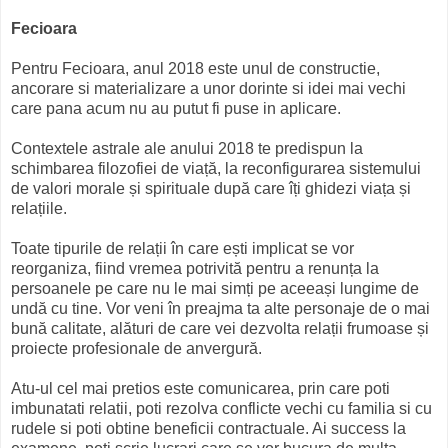
Fecioara
Pentru Fecioara, anul 2018 este unul de constructie,
ancorare si materializare a unor dorinte si idei mai vechi
care pana acum nu au putut fi puse in aplicare.
Contextele astrale ale anului 2018 te predispun la
schimbarea filozofiei de viață, la reconfigurarea sistemului
de valori morale și spirituale după care îți ghidezi viața și
relațiile.
Toate tipurile de relații în care ești implicat se vor
reorganiza, fiind vremea potrivită pentru a renunța la
persoanele pe care nu le mai simți pe aceeași lungime de
undă cu tine. Vor veni în preajma ta alte personaje de o mai
bună calitate, alături de care vei dezvolta relații frumoase și
proiecte profesionale de anvergură.
Atu-ul cel mai pretios este comunicarea, prin care poti
imbunatati relatii, poti rezolva conflicte vechi cu familia si cu
rudele si poti obtine beneficii contractuale. Ai success la