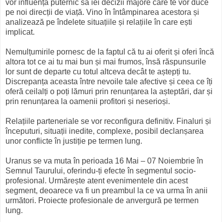
vor influența puternic să iei decizii majore care te vor duce
pe noi direcții de viață. Vino în întâmpinarea acestora și
analizează pe îndelete situațiile și relațiile în care ești
implicat.
Nemulțumirile pornesc de la faptul că tu ai oferit și oferi încă
altora tot ce ai tu mai bun și mai frumos, însă răspunsurile
lor sunt de departe cu totul altceva decât te aștepți tu.
Discrepanța aceasta între nevoile tale afective și ceea ce îți
oferă ceilalți o poți lămuri prin renunțarea la așteptări, dar și
prin renunțarea la oamenii profitori și neserioși.
Relațiile parteneriale se vor reconfigura definitiv. Finaluri și
începuturi, situații inedite, complexe, posibil declanșarea
unor conflicte în justiție pe termen lung.
Uranus se va muta în perioada 16 Mai – 07 Noiembrie în
Semnul Taurului, oferindu-ți efecte în segmentul socio-
profesional. Urmărește atent evenimentele din acest
segment, deoarece va fi un preambul la ce va urma în anii
următori. Proiecte profesionale de anvergură pe termen
lung.