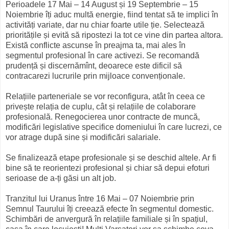
Perioadele 17 Mai – 14 August și 19 Septembrie – 15
Noiembrie îți aduc multă energie, fiind tentat să te implici în
activități variate, dar nu chiar foarte utile ție. Selectează
prioritățile și evită să ripostezi la tot ce vine din partea altora.
Există conflicte ascunse în preajma ta, mai ales în
segmentul profesional în care activezi. Se recomandă
prudență și discernămînt, deoarece este dificil să
contracarezi lucrurile prin mijloace convenționale.
Relațiile parteneriale se vor reconfigura, atât în ceea ce
privește relația de cuplu, cât și relațiile de colaborare
profesională. Renegocierea unor contracte de muncă,
modificări legislative specifice domeniului în care lucrezi, ce
vor atrage după sine și modificări salariale.
Se finalizează etape profesionale și se deschid altele. Ar fi
bine să te reorientezi profesional și chiar să depui efoturi
serioase de a-ți găsi un alt job.
Tranzitul lui Uranus între 16 Mai – 07 Noiembrie prin
Semnul Taurului îți creează efecte în segmentul domestic.
Schimbări de anvergură în relațiile familiale și în spațiul,