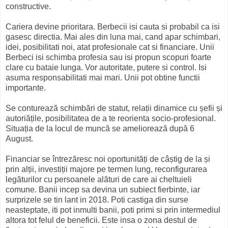
constructive.
Cariera devine prioritara. Berbecii isi cauta si probabil ca isi
gasesc directia. Mai ales din luna mai, cand apar schimbari,
idei, posibilitati noi, atat profesionale cat si financiare. Unii
Berbeci isi schimba profesia sau isi propun scopuri foarte
clare cu bataie lunga. Vor autoritate, putere si control. Isi
asuma responsabilitati mai mari. Unii pot obtine functii
importante.
Se conturează schimbări de statut, relații dinamice cu șefii și
autoriățile, posibilitatea de a te reorienta socio-profesional.
Situația de la locul de muncă se ameliorează după 6
August.
Financiar se întrezăresc noi oportunități de câștig de la și
prin alții, investiții majore pe termen lung, reconfigurarea
legăturilor cu persoanele alături de care ai cheltuieli
comune. Banii incep sa devina un subiect fierbinte, iar
surprizele se tin lant in 2018. Poti castiga din surse
neasteptate, iti pot inmulti banii, poti primi si prin intermediul
altora tot felul de beneficii. Este insa o zona destul de