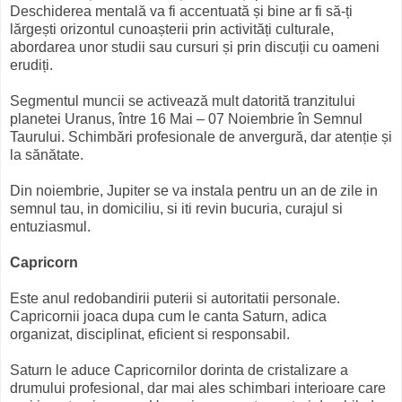
Deschiderea mentală va fi accentuată și bine ar fi să-ți
lărgești orizontul cunoașterii prin activități culturale,
abordarea unor studii sau cursuri și prin discuții cu oameni
erudiți.
Segmentul muncii se activează mult datorită tranzitului
planetei Uranus, între 16 Mai – 07 Noiembrie în Semnul
Taurului. Schimbări profesionale de anvergură, dar atenție și
la sănătate.
Din noiembrie, Jupiter se va instala pentru un an de zile in
semnul tau, in domiciliu, si iti revin bucuria, curajul si
entuziasmul.
Capricorn
Este anul redobandirii puterii si autoritatii personale.
Capricornii joaca dupa cum le canta Saturn, adica
organizat, disciplinat, eficient si responsabil.
Saturn le aduce Capricornilor dorinta de cristalizare a
drumului profesional, dar mai ales schimbari interioare care