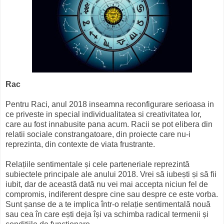
Rac
Pentru Raci, anul 2018 inseamna reconfigurare serioasa in
ce priveste in special individualitatea si creativitatea lor,
care au fost innabusite pana acum. Racii se pot elibera din
relatii sociale constrangatoare, din proiecte care nu-i
reprezinta, din contexte de viata frustrante.
Relațiile sentimentale și cele parteneriale reprezintă
subiectele principale ale anului 2018. Vrei să iubești și să fii
iubit, dar de această dată nu vei mai accepta niciun fel de
compromis, indiferent despre cine sau despre ce este vorba.
Sunt șanse de a te implica într-o relație sentimentală nouă
sau cea în care ești deja își va schimba radical termenii și