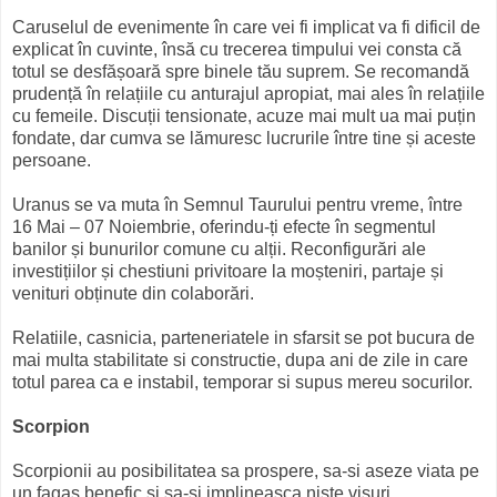
Caruselul de evenimente în care vei fi implicat va fi dificil de
explicat în cuvinte, însă cu trecerea timpului vei consta că
totul se desfășoară spre binele tău suprem. Se recomandă
prudență în relațiile cu anturajul apropiat, mai ales în relațiile
cu femeile. Discuții tensionate, acuze mai mult ua mai puțin
fondate, dar cumva se lămuresc lucrurile între tine și aceste
persoane.
Uranus se va muta în Semnul Taurului pentru vreme, între
16 Mai – 07 Noiembrie, oferindu-ți efecte în segmentul
banilor și bunurilor comune cu alții. Reconfigurări ale
investițiilor și chestiuni privitoare la moșteniri, partaje și
venituri obținute din colaborări.
Relatiile, casnicia, parteneriatele in sfarsit se pot bucura de
mai multa stabilitate si constructie, dupa ani de zile in care
totul parea ca e instabil, temporar si supus mereu socurilor.
Scorpion
Scorpionii au posibilitatea sa prospere, sa-si aseze viata pe
un fagas benefic si sa-si implineasca niste visuri.