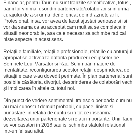
Financiar, pentru Tauri nu sunt tranzite semnificative, totusi,
banii lor vin mai usor din parteneriate/colaborari si in urma
curajului de a-si urma ideile, oricat de indraznete ar fi.
Profesional, insa, vor avea de facut ajustari serioase si isi
vor da seama ca au acceptat cam mult sa se complaca in
situatii neonorabile, asa ca e necesar sa schimbe radical
niste aspecte in acest sens.
Relațiile familiale, relațiile profesionale, relațiile cu anturajul
apropiat se activează datorită producerii eclipselor pe
Semnele Leu, Vărsător și Rac. Schimbări majore de
mentalitate, reconfigurarea acestor relații, desprinderea de
situațiile care s-au dovedit perimate. În plan partenerial sunt
posibile căsătoria, divorțul, desprinderea de colaborări vechi
și implicarea în altele cu totul noi.
Din punct de vedere sentimental, traiesc o perioada cum nu
au mai cunoscut demult probabil, cu pace, liniste si
bunastare, in relatia de cuplu si in tot ce inseamna
dezvoltarea unor parteneriate si relatii importante. Unii Tauri
se vor casatori in 2018 sau isi schimba statutul relational
intr-un fel sau altul.