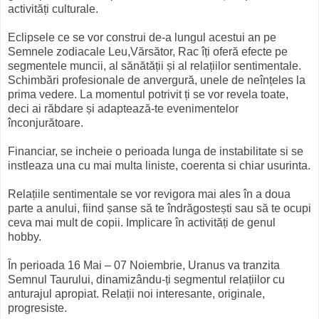
activități culturale.
Eclipsele ce se vor construi de-a lungul acestui an pe
Semnele zodiacale Leu,Vărsător, Rac îți oferă efecte pe
segmentele muncii, al sănătății și al relațiilor sentimentale.
Schimbări profesionale de anvergură, unele de neînțeles la
prima vedere. La momentul potrivit ți se vor revela toate,
deci ai răbdare și adaptează-te evenimentelor
înconjurătoare.
Financiar, se incheie o perioada lunga de instabilitate si se
instleaza una cu mai multa liniste, coerenta si chiar usurinta.
Relațiile sentimentale se vor revigora mai ales în a doua
parte a anului, fiind șanse să te îndrăgostești sau să te ocupi
ceva mai mult de copii. Implicare în activități de genul
hobby.
În perioada 16 Mai – 07 Noiembrie, Uranus va tranzita
Semnul Taurului, dinamizându-ți segmentul relațiilor cu
anturajul apropiat. Relații noi interesante, originale,
progresiste.