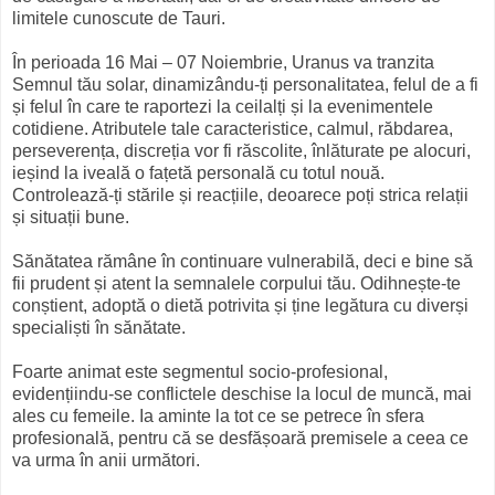
limitele cunoscute de Tauri.
În perioada 16 Mai – 07 Noiembrie, Uranus va tranzita
Semnul tău solar, dinamizându-ți personalitatea, felul de a fi
și felul în care te raportezi la ceilalți și la evenimentele
cotidiene. Atributele tale caracteristice, calmul, răbdarea,
perseverența, discreția vor fi răscolite, înlăturate pe alocuri,
ieșind la iveală o fațetă personală cu totul nouă.
Controlează-ți stările și reacțiile, deoarece poți strica relații
și situații bune.
Sănătatea rămâne în continuare vulnerabilă, deci e bine să
fii prudent și atent la semnalele corpului tău. Odihnește-te
conștient, adoptă o dietă potrivita și ține legătura cu diverși
specialiști în sănătate.
Foarte animat este segmentul socio-profesional,
evidențiindu-se conflictele deschise la locul de muncă, mai
ales cu femeile. Ia aminte la tot ce se petrece în sfera
profesională, pentru că se desfășoară premisele a ceea ce
va urma în anii următori.