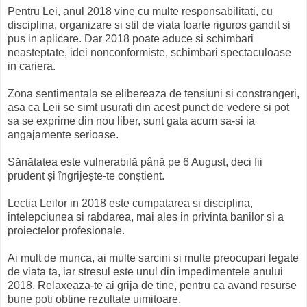
Pentru Lei, anul 2018 vine cu multe responsabilitati, cu
disciplina, organizare si stil de viata foarte riguros gandit si
pus in aplicare. Dar 2018 poate aduce si schimbari
neasteptate, idei nonconformiste, schimbari spectaculoase
in cariera.
Zona sentimentala se elibereaza de tensiuni si constrangeri,
asa ca Leii se simt usurati din acest punct de vedere si pot
sa se exprime din nou liber, sunt gata acum sa-si ia
angajamente serioase.
Sănătatea este vulnerabilă până pe 6 August, deci fii
prudent și îngrijește-te conștient.
Lectia Leilor in 2018 este cumpatarea si disciplina,
intelepciunea si rabdarea, mai ales in privinta banilor si a
proiectelor profesionale.
Ai mult de munca, ai multe sarcini si multe preocupari legate
de viata ta, iar stresul este unul din impedimentele anului
2018. Relaxeaza-te ai grija de tine, pentru ca avand resurse
bune poti obtine rezultate uimitoare.