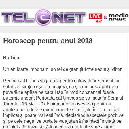
Horoscop pentru anul 2018
Berbec
Un an foarte important, un fel de graniță între trecut și viitor.
Pentru că Uranus va părăsi pentru câteva luni Semnul tău
solar vei simți o ușurare majoră, ca și cum ai scăpat de o
povară ce apăsa pe capul tău în mod constant și foarte
puternic uneori. Perioada cât Uranus se va muta în Semnul
Taurului, 16 Mai – 07 Noiembrie, folosește-o pentru a
analiza pe îndelete evenimentele și relațiile în care ai fost
implicat și poate mai ești încă, depistând aspectele pozitive
și pe cele negative. Asta te va ajuta să înaintezi în viață pe
cu totul alte baze și să-ți orientezi eforturile spre acțiuni