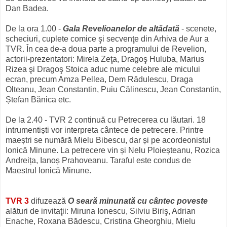
Dan Badea.
De la ora 1.00 -
Gala Revelioanelor de altădată
- scenete,
scheciuri, cuplete comice şi secvenţe din Arhiva de Aur a
TVR. În cea de-a doua parte a programului de Revelion,
actorii-prezentatori: Mirela Zeţa, Dragoş Huluba, Marius
Rizea şi Dragoş Stoica aduc nume celebre ale micului
ecran, precum Amza Pellea, Dem Rădulescu, Draga
Olteanu, Jean Constantin, Puiu Călinescu, Jean Constantin,
Ștefan Bănica etc.
De la 2.40 - TVR 2 continuă cu Petrecerea cu lăutari. 18
intrumentiști vor interpreta cântece de petrecere. Printre
maeștri se numără Mielu Bibescu, dar și pe acordeonistul
Ionică Minune. La petrecere vin și Nelu Ploieșteanu, Rozica
Andreița, Ianoș Prahoveanu. Taraful este condus de
Maestrul Ionică Minune.
TVR 3
difuzează
O seară minunată cu cântec poveste
alături de invitaţii: Miruna Ionescu, Silviu Biriş, Adrian
Enache, Roxana Bădescu, Cristina Gheorghiu, Mielu