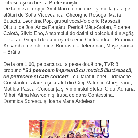
Bibescu şi orchestra Profesioniştii.
De la miezul nopţii, Anul Nou cu bucurie... şi multă gălăgie,
alături de Sofia Vicoveanca, Gheorghe Roşoga, Maria
Butaciu, Leontina Pop, grupul vocal-folcloric Rapsozii
Oltului de Jos, Anca Panţâru, Petrică Mâţu-Stoian, Floarea
Calotă, Silvia Ene, Ansamblul de datini şi obiceiuri din Agăş
– Bacău, Grupul de datini şi obiceiuri Ciuleandra – Prahova,
Ansamblurile folclorice: Burnasul – Teleorman, Muşeţeanca
– Brăila.
De la ora 1.00, pe parcursul a peste două ore, TVR 3
propune
"Să petrecem împreună cu muzică lăutărească,
de petrecere şi cafe concert"
, cu: taraful Ionel Tudorache,
Constantin Lătăreţu şi taraful din Gorj, Valentin Albeşteanu,
Matilda Pascal-Cojocăriţa şi violonistul Ştefan Cigu, Adriana
Mihai, Alina Mavrodin şi trupa de dans Contessina,
Domnica Sorescu şi Ioana Maria Ardelean.