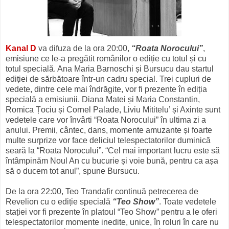
Kanal D
va difuza de la ora 20:00,
“Roata Norocului”
,
emisiune ce le-a pregătit românilor o ediție cu totul și cu
totul specială. Ana Maria Barnoschi și Bursucu dau startul
ediției de sărbătoare într-un cadru special. Trei cupluri de
vedete, dintre cele mai îndrăgite, vor fi prezente în ediția
specială a emisiunii. Diana Matei și Maria Constantin,
Romica Țociu și Cornel Palade, Liviu Mititelu’ și Axinte sunt
vedetele care vor învârti “Roata Norocului” în ultima zi a
anului. Premii, cântec, dans, momente amuzante și foarte
multe surprize vor face deliciul telespectatorilor duminică
seară la “Roata Norocului”. “Cel mai important lucru este să
întâmpinăm Noul An cu bucurie și voie bună, pentru ca așa
să o ducem tot anul”, spune Bursucu.
De la ora 22:00, Teo Trandafir continuă petrecerea de
Revelion cu o ediție specială
“Teo Show”
. Toate vedetele
stației vor fi prezente în platoul “Teo Show” pentru a le oferi
telespectatorilor momente inedite, unice, în roluri în care nu