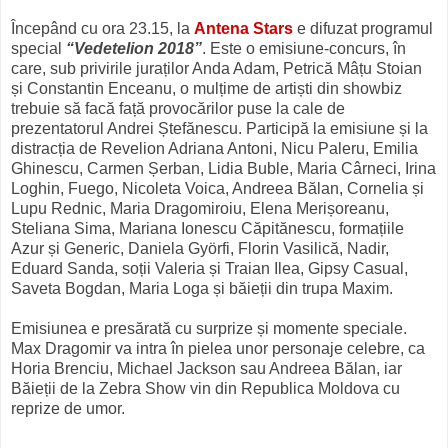
Începând cu ora 23.15, la
Antena Stars
e difuzat programul
special
“Vedetelion 2018”
. Este o emisiune-concurs, în
care, sub privirile juraților Anda Adam, Petrică Mâțu Stoian
și Constantin Enceanu, o mulțime de artiști din showbiz
trebuie să facă față provocărilor puse la cale de
prezentatorul Andrei Ștefănescu. Participă la emisiune și la
distracția de Revelion Adriana Antoni, Nicu Paleru, Emilia
Ghinescu, Carmen Șerban, Lidia Buble, Maria Cârneci, Irina
Loghin, Fuego, Nicoleta Voica, Andreea Bălan, Cornelia și
Lupu Rednic, Maria Dragomiroiu, Elena Merișoreanu,
Steliana Sima, Mariana Ionescu Căpitănescu, formațiile
Azur și Generic, Daniela Györfi, Florin Vasilică, Nadir,
Eduard Sanda, soții Valeria și Traian Ilea, Gipsy Casual,
Saveta Bogdan, Maria Loga și băieții din trupa Maxim.
Emisiunea e presărată cu surprize și momente speciale.
Max Dragomir va intra în pielea unor personaje celebre, ca
Horia Brenciu, Michael Jackson sau Andreea Bălan, iar
Băieții de la Zebra Show vin din Republica Moldova cu
reprize de umor.