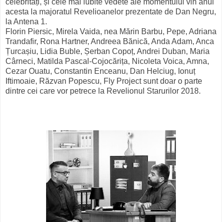
celebrități, și cele mai iubite vedete ale momentului vin anul
acesta la majoratul Revelioanelor prezentate de Dan Negru,
la Antena 1.
Florin Piersic, Mirela Vaida, nea Mărin Barbu, Pepe, Adriana
Trandafir, Rona Hartner, Andreea Bănică, Anda Adam, Anca
Țurcașiu, Lidia Buble, Șerban Copoț, Andrei Duban, Maria
Cârneci, Matilda Pascal-Cojocărița, Nicoleta Voica, Amna,
Cezar Ouatu, Constantin Enceanu, Dan Helciug, Ionuț
Iftimoaie, Răzvan Popescu, Fly Project sunt doar o parte
dintre cei care vor petrece la Revelionul Starurilor 2018.