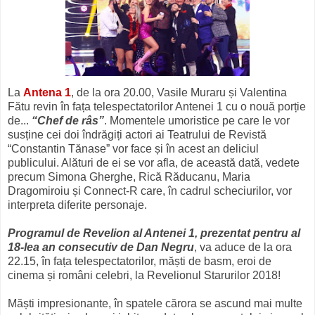
La
Antena 1
, de la ora 20.00, Vasile Muraru și Valentina
Fătu revin în fața telespectatorilor Antenei 1 cu o nouă porție
de...
“Chef de râs”
. Momentele umoristice pe care le vor
susține cei doi îndrăgiți actori ai Teatrului de Revistă
“Constantin Tănase” vor face și în acest an deliciul
publicului. Alături de ei se vor afla, de această dată, vedete
precum Simona Gherghe, Rică Răducanu, Maria
Dragomiroiu și Connect-R care, în cadrul scheciurilor, vor
interpreta diferite personaje.
Programul de Revelion al Antenei 1, prezentat pentru al
18-lea an consecutiv de Dan Negru
, va aduce de la ora
22.15, în fața telespectatorilor, măști de basm, eroi de
cinema și români celebri, la Revelionul Starurilor 2018!
Măști impresionante, în spatele cărora se ascund mai multe