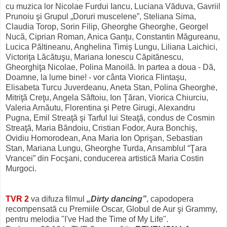
cu muzica lor Nicolae Furdui Iancu, Luciana Văduva, Gavriil
Prunoiu şi Grupul „Doruri muscelene”, Steliana Sima,
Claudia Torop, Sorin Filip, Gheorghe Gheorghe, Georgel
Nucă, Ciprian Roman, Anica Ganţu, Constantin Măgureanu,
Lucica Păltineanu, Anghelina Timiş Lungu, Liliana Laichici,
Victoriţa Lăcătuşu, Mariana Ionescu Căpitănescu,
Gheorghiţa Nicolae, Polina Manoilă. In partea a doua - Dă,
Doamne, la lume bine! - vor cânta Viorica Flintaşu,
Elisabeta Turcu Juverdeanu, Aneta Stan, Polina Gheorghe,
Mitriţă Creţu, Angela Săftoiu, Ion Ţăran, Viorica Chiurciu,
Valeria Arnăutu, Florentina şi Petre Girugi, Alexandru
Pugna, Emil Streaţă şi Tarful lui Steaţă, condus de Cosmin
Streaţă, Maria Băndoiu, Cristian Fodor, Aura Bonchiş,
Ovidiu Homorodean, Ana Maria Ion Oprişan, Sebastian
Stan, Mariana Lungu, Gheorghe Turda, Ansamblul “Ţara
Vrancei” din Focşani, conducerea artistică Maria Costin
Murgoci.
TVR 2
va difuza filmul
„Dirty dancing”
, capodopera
recompensată cu Premiile Oscar, Globul de Aur şi Grammy,
pentru melodia "I've Had the Time of My Life".