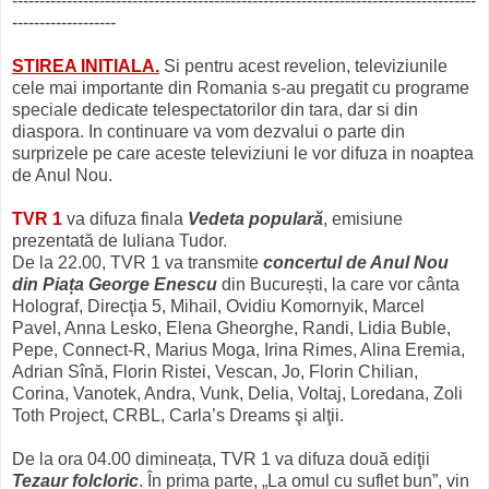
-------------------------------------------------------------------------------------
-------------------
STIREA INITIALA.
Si pentru acest revelion, televiziunile
cele mai importante din Romania s-au pregatit cu programe
speciale dedicate telespectatorilor din tara, dar si din
diaspora. In continuare va vom dezvalui o parte din
surprizele pe care aceste televiziuni le vor difuza in noaptea
de Anul Nou.
TVR 1
va difuza finala
Vedeta populară
, emisiune
prezentată de Iuliana Tudor.
De la 22.00, TVR 1 va transmite
concertul de Anul Nou
din Piața George Enescu
din București, la care vor cânta
Holograf, Direcţia 5, Mihail, Ovidiu Komornyik, Marcel
Pavel, Anna Lesko, Elena Gheorghe, Randi, Lidia Buble,
Pepe, Connect-R, Marius Moga, Irina Rimes, Alina Eremia,
Adrian Sînă, Florin Ristei, Vescan, Jo, Florin Chilian,
Corina, Vanotek, Andra, Vunk, Delia, Voltaj, Loredana, Zoli
Toth Project, CRBL, Carla’s Dreams şi alţii.
De la ora 04.00 dimineața, TVR 1 va difuza două ediţii
Tezaur folcloric
. În prima parte, „La omul cu suflet bun”, vin