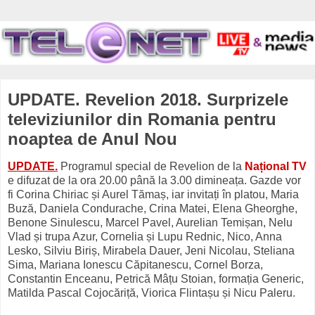
UPDATE. Revelion 2018. Surprizele
televiziunilor din Romania pentru
noaptea de Anul Nou
UPDATE.
Programul special de Revelion de la
Național TV
e difuzat de la ora 20.00 până la 3.00 dimineața. Gazde vor
fi Corina Chiriac și Aurel Tămaș, iar invitați în platou, Maria
Buză, Daniela Condurache, Crina Matei, Elena Gheorghe,
Benone Sinulescu, Marcel Pavel, Aurelian Temișan, Nelu
Vlad și trupa Azur, Cornelia și Lupu Rednic, Nico, Anna
Lesko, Silviu Biriș, Mirabela Dauer, Jeni Nicolau, Steliana
Sima, Mariana Ionescu Căpitanescu, Cornel Borza,
Constantin Enceanu, Petrică Mâțu Stoian, formația Generic,
Matilda Pascal Cojocăriță, Viorica Flintașu și Nicu Paleru.