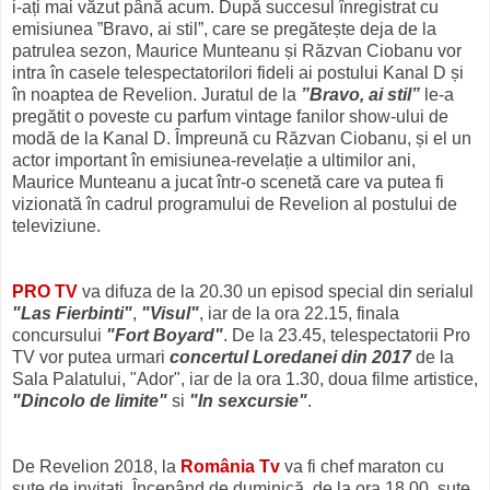
i-ați mai văzut până acum. După succesul înregistrat cu
emisiunea ”Bravo, ai stil”, care se pregătește deja de la
patrulea sezon, Maurice Munteanu și Răzvan Ciobanu vor
intra în casele telespectatorilori fideli ai postului Kanal D și
în noaptea de Revelion. Juratul de la
”Bravo, ai stil”
le-a
pregătit o poveste cu parfum vintage fanilor show-ului de
modă de la Kanal D. Împreună cu Răzvan Ciobanu, și el un
actor important în emisiunea-revelație a ultimilor ani,
Maurice Munteanu a jucat într-o scenetă care va putea fi
vizionată în cadrul programului de Revelion al postului de
televiziune.
PRO TV
va difuza de la 20.30 un episod special din serialul
"Las Fierbinti"
,
"Visul"
, iar de la ora 22.15, finala
concursului
"Fort Boyard"
. De la 23.45, telespectatorii Pro
TV vor putea urmari
concertul Loredanei din 2017
de la
Sala Palatului, "Ador", iar de la ora 1.30, doua filme artistice,
"Dincolo de limite"
si
"In sexcursie"
.
De Revelion 2018, la
România Tv
va fi chef maraton cu
sute de invitaţi. Începând de duminică, de la ora 18.00, sute