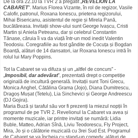
De la ora 22.10 la TVR 2 a pregătit „
REVELION LA
CABARET
”. Marius Florea Vizante, în rol de regizor, Vasile
Calofir, patronul, Roxana Ionescu, prietena regizorului,
Mihai Bisericanu, asistentul de regie și Mirela Pană,
bucătăreasa. Invitații show-ului sunt George Ivașcu, Cristi
Martin și Aniela Petreanu, dar și celebrul Constantin
Tănase, căruia îi va da viață într-un mod inedit Valentin
Teodosiu. Coregrafiile au fost gândite de Cocuța și Bogdan
Boanță, alături de 14 dansatori, iar Roxana Ionescu intră în
rolul lui Mary Poppins.
Tot la Cabaret se va difuza și un „altfel de concurs” -
„
Imposibil, dar adevărat
”, prezentată drept o competiție
originală de incultură generală. Invitații sunt Toni Grecu,
Monica Anghel, Cătălina Grama (Jojo), Diana Dumitrescu,
Dragoș Mușat (Tetelu), Lia Sinchevici și George Andreescu
(DJ Gojira).
Maria Buză și taraful său vor fi prezenți la miezul nopții în
programul de pe TVR 2. Revelionul la Cabaret va avea și
momente muzicale, iar printre invitați se numără: Lidia
Buble, Matteo, Adrian Sînă, Liviu Teodorescu, Fly Project,
Mira, Jo și o călătorie muzicală cu 3rei Sud Est. Programul
de Cabaret se va încheia cu stand-up comedy, alături de